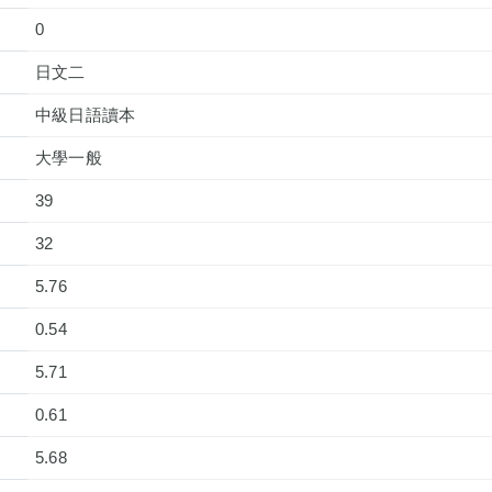
0
日文二
中級日語讀本
大學一般
39
32
5.76
0.54
5.71
0.61
5.68