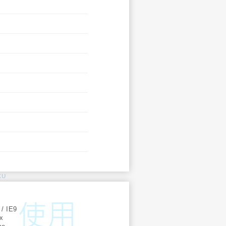
KU
:
 / IE9
ox