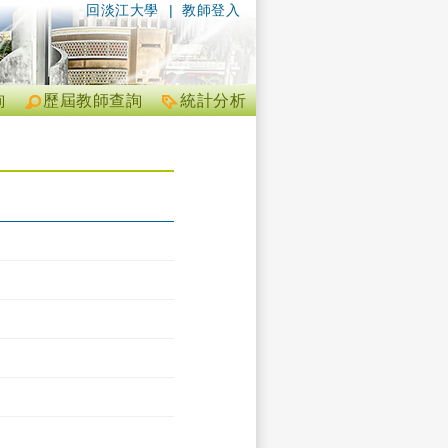
回淡江大學
|
教師登入
詢
歷屆教師查詢
統計分析