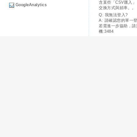
含某些「CSV匯入
GoogleAnalytics
交換方式與頻率。。
Q: 我無法登入?
A: 請確認您的單一
若需進一步協助，請
機:3484