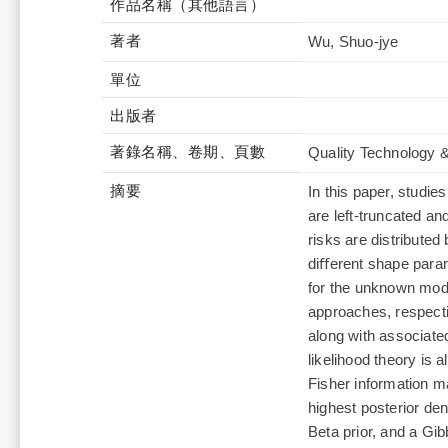
作品名稱（其他語言）
著者
Wu, Shuo-jye
單位
出版者
著錄名稱、卷期、頁數
Quality Technology 
摘要
In this paper, studi
are left-truncated an
risks are distribute
diﬀerent shape parame
for the unknown mod
approaches, respect
along with associate
likelihood theory is 
Fisher information m
highest posterior de
Beta prior, and a Gi