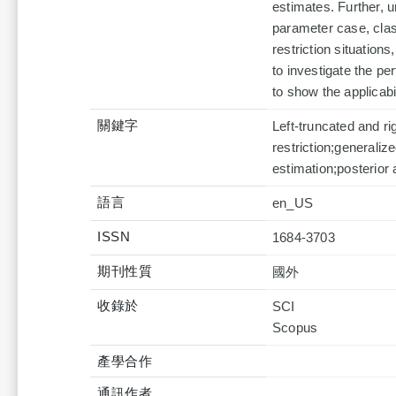
estimates. Further, u
parameter case, clas
restriction situation
to investigate the pe
to show the applicab
關鍵字
Left-truncated and r
restriction;generali
estimation;posterior 
語言
en_US
ISSN
1684-3703
期刊性質
國外
收錄於
SCI
產學合作
通訊作者