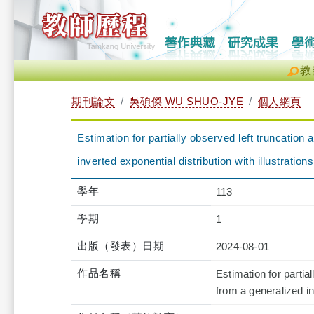
教
期刊論文
吳碩傑 WU SHUO-JYE
個人網頁
Estimation for partially observed left truncation
inverted exponential distribution with illustrations
學年
113
學期
1
出版（發表）日期
2024-08-01
作品名稱
Estimation for partia
from a generalized inv