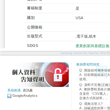
審稿制度
是
國別
USA
公開徵稿
出版型式
,電子版,紙本
SDGS
產業創新與基礎設施
Tamkang University Teacher ePortfo
教師歷程問與答:
Q: 開放給何種身份
A: 目前開放給淡江
使用。
Q: 資料不完整(正確)
A: 教師歷程系統介
系統維護:
資訊處
含某些「CSV匯入
GoogleAnalytics
交換方式與頻率。。
Q: 我無法登入?
A: 請確認您的單一