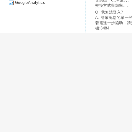
含某些「CSV匯入
GoogleAnalytics
交換方式與頻率。。
Q: 我無法登入?
A: 請確認您的單一
若需進一步協助，請
機:3484