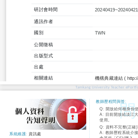
研討會時間
20240419~2024042
通訊作者
國別
TWN
公開徵稿
出版型式
出處
相關連結
機構典藏連結 ( http://tku
Tamkang University Teacher ePortfo
教師歷程問與答:
Q: 開放給何種身份
A: 目前開放給淡江
使用。
Q: 資料不完整(正確)
A: 教師歷程系統介
系統維護:
資訊處