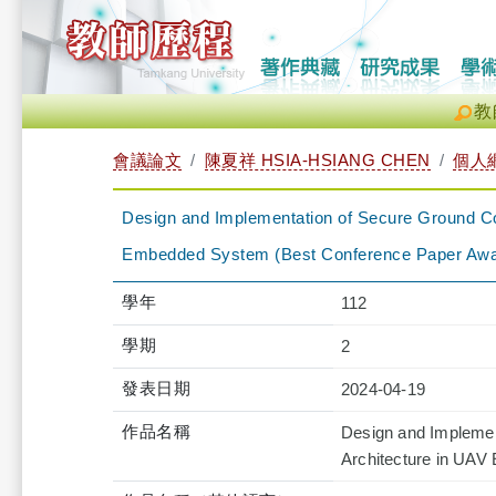
教
會議論文
陳夏祥 HSIA-HSIANG CHEN
個人
Design and Implementation of Secure Ground Co
Embedded System (Best Conference Paper Awa
學年
112
學期
2
發表日期
2024-04-19
作品名稱
Design and Implemen
Architecture in UA