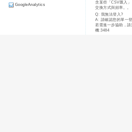
含某些「CSV匯入
GoogleAnalytics
交換方式與頻率。。
Q: 我無法登入?
A: 請確認您的單一
若需進一步協助，請
機:3484