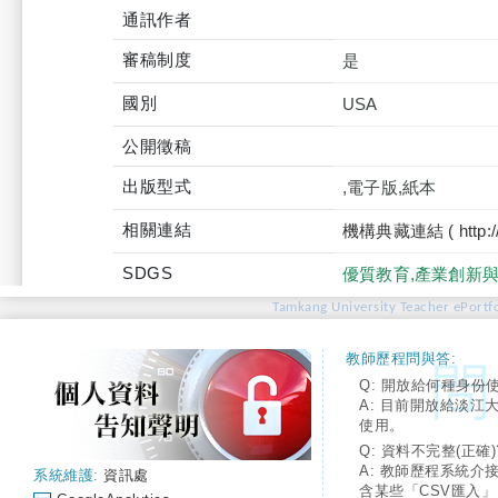
通訊作者
審稿制度
是
國別
USA
公開徵稿
出版型式
,電子版,紙本
相關連結
機構典藏連結 ( http://tku
SDGS
優質教育,產業創新
Tamkang University Teacher ePortfo
教師歷程問與答:
Q: 開放給何種身份
A: 目前開放給淡江
使用。
Q: 資料不完整(正確)
A: 教師歷程系統介
系統維護:
資訊處
含某些「CSV匯入