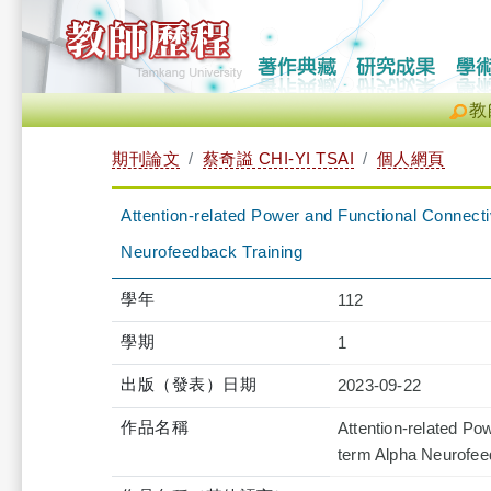
教
期刊論文
蔡奇謚 CHI-YI TSAI
個人網頁
Attention-related Power and Functional Connecti
Neurofeedback Training
學年
112
學期
1
出版（發表）日期
2023-09-22
作品名稱
Attention-related Po
term Alpha Neurofee