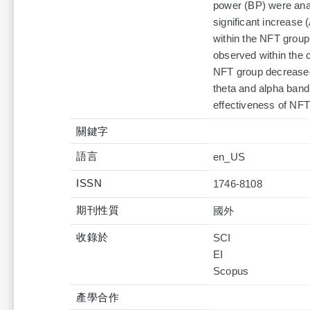
power (BP) were anal
significant increase
within the NFT grou
observed within the c
NFT group decreased.
theta and alpha band
effectiveness of NFT
關鍵字
語言
en_US
ISSN
1746-8108
期刊性質
國外
收錄於
SCI
EI
產學合作