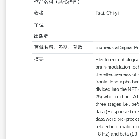
作品名稱（其他語言）
著者
Tsai, Chi-yi
單位
出版者
著錄名稱、卷期、頁數
Biomedical Signal P
摘要
Electroencephalogra
brain-modulation tech
the effectiveness of 
frontal lobe alpha 
divided into the NFT 
25) which did not. Al
three stages i.e., b
data (Response time 
data were pre-proces
related information 
–8 Hz) and beta (13–