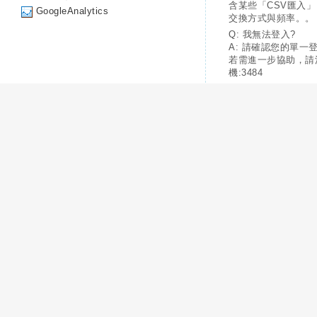
含某些「CSV匯入
GoogleAnalytics
交換方式與頻率。。
Q: 我無法登入?
A: 請確認您的單一
若需進一步協助，請
機:3484