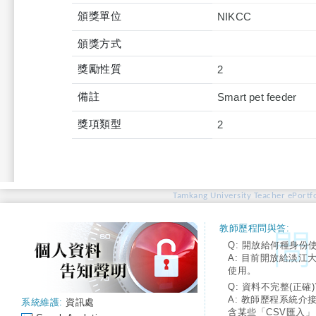
頒獎單位
NIKCC
頒獎方式
獎勵性質
2
備註
Smart pet feeder
獎項類型
2
Tamkang University Teacher ePortfo
教師歷程問與答:
Q: 開放給何種身份
A: 目前開放給淡江
使用。
Q: 資料不完整(正確)
A: 教師歷程系統介
系統維護:
資訊處
含某些「CSV匯入