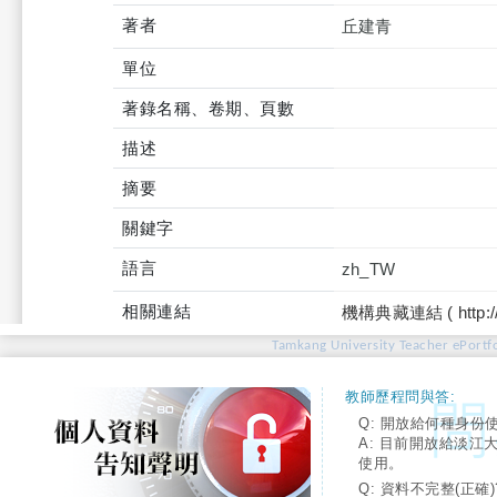
著者
丘建青
單位
著錄名稱、卷期、頁數
描述
摘要
關鍵字
語言
zh_TW
相關連結
機構典藏連結 ( http://tku
Tamkang University Teacher ePortfo
教師歷程問與答:
Q: 開放給何種身份
A: 目前開放給淡江
使用。
Q: 資料不完整(正確)