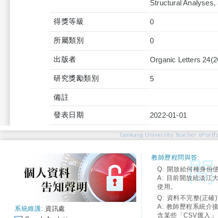
Structural Analyses,
得獎等級
0
所屬類別
0
出版者
Organic Letters 24(2
研究獎勵類別
5
備註
發表日期
2022-01-01
Tamkang University Teacher ePortfo
教師歷程問與答:
Q: 開放給何種身份
A: 目前開放給淡江
使用。
Q: 資料不完整(正確)
A: 教師歷程系統介
系統維護:
資訊處
含某些「CSV匯入