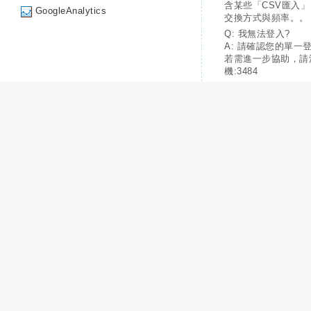
含某些「CSV匯入
GoogleAnalytics
交換方式與頻率。。
Q: 我無法登入?
A: 請確認您的單一
若需進一步協助，請
機:3484