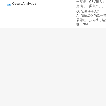
含某些「CSV匯入
GoogleAnalytics
交換方式與頻率。。
Q: 我無法登入?
A: 請確認您的單一
若需進一步協助，請
機:3484