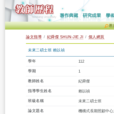
教
論文指導
紀舜傑 SHUN-JIE JI
個人網頁
未來二碩士班 賴以禎
學年
112
學期
1
教師姓名
紀舜傑
指導學生姓名
賴以禎
班級名稱
未來二碩士班
論文題名
機構式長期照顧中心