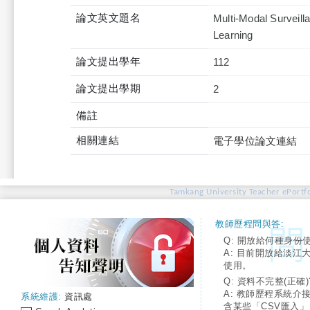
論文英文題名
Multi-Modal Surveill
Learning
論文提出學年
112
論文提出學期
2
備註
相關連結
電子學位論文連結
Tamkang University Teacher ePortfo
教師歷程問與答:
Q: 開放給何種身份
A: 目前開放給淡江
使用。
Q: 資料不完整(正確)
A: 教師歷程系統介
系統維護:
資訊處
含某些「CSV匯入