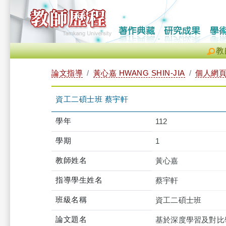
教
論文指導
黃心嘉 HWANG SHIN-JIA
個人網
資工二碩士班 蔡宇軒
學年
112
學期
1
教師姓名
黃心嘉
指導學生姓名
蔡宇軒
班級名稱
資工二碩士班
論文題名
基於深度學習及對比