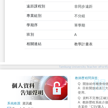
遠距課程別
非同步遠距
專業組別
不分組
學期序
單學期
班別
A
相關連結
教學計畫表
Tamkang University Teacher ePortfo
教師歷程問與答:
Q: 開放給何種身份
A: 目前開放給淡江
使用。
Q: 資料不完整(正確)
A: 教師歷程系統介
系統維護:
資訊處
含某些「CSV匯入