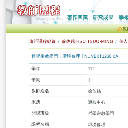
教
遠距課程紀錄
徐佐銘 HSU TSUO-MING
個人
哲學宗教學門：環境倫理 TNUVB0T1238 0A
學年
112
學期
1
教師姓名
徐佐銘
系所
通核中心
開課班級
哲學宗教學門
課程名稱
環境倫理