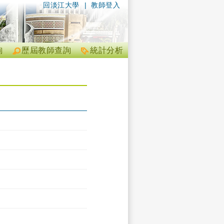
回淡江大學
|
教師登入
詢
歷屆教師查詢
統計分析