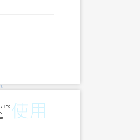
KU
:
 / IE9
ox
me