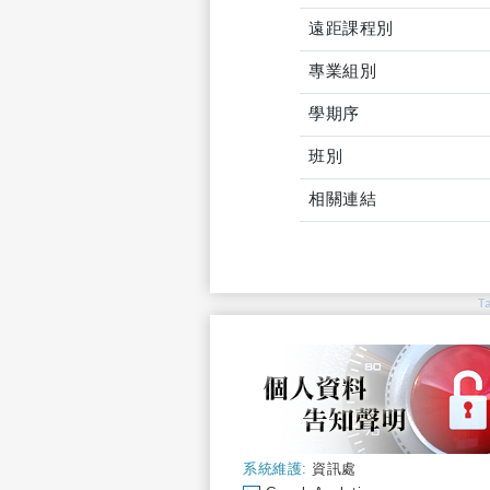
遠距課程別
專業組別
學期序
班別
相關連結
T
系統維護:
資訊處