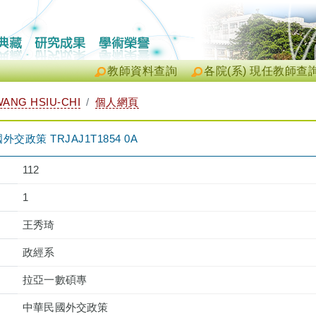
教師資料查詢
各院(系) 現任教師查
ANG HSIU-CHI
個人網頁
政策 TRJAJ1T1854 0A
112
1
王秀琦
政經系
拉亞一數碩專
中華民國外交政策