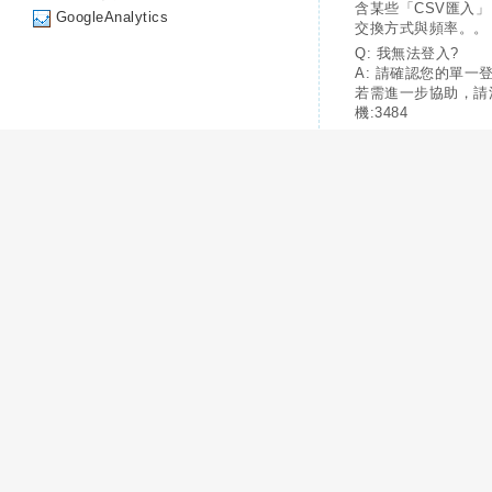
含某些「CSV匯入
GoogleAnalytics
交換方式與頻率。。
Q: 我無法登入?
A: 請確認您的單一
若需進一步協助，請
機:3484