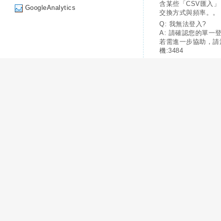
含某些「CSV匯入
GoogleAnalytics
交換方式與頻率。。
Q: 我無法登入?
A: 請確認您的單一
若需進一步協助，請
機:3484