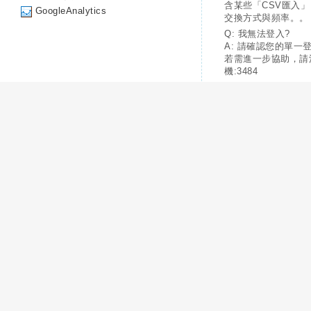
含某些「CSV匯入
GoogleAnalytics
交換方式與頻率。。
Q: 我無法登入?
A: 請確認您的單一
若需進一步協助，請
機:3484