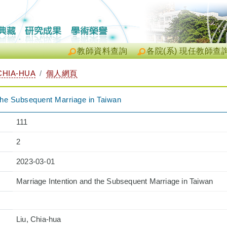
教師資料查詢
各院(系) 現任教師查
CHIA-HUA
個人網頁
 the Subsequent Marriage in Taiwan
111
2
2023-03-01
Marriage Intention and the Subsequent Marriage in Taiwan
Liu, Chia-hua