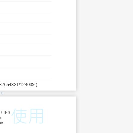
987654321/124039 )
KU
:
 / IE9
ox
me