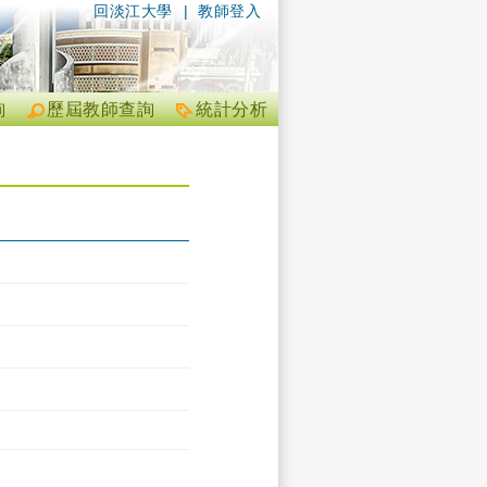
回淡江大學
|
教師登入
詢
歷屆教師查詢
統計分析