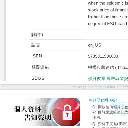
when the epidemic is 
stock price of financ
higher than those are
degree of ESG can be
關鍵字
語言
en_US
ISBN
9789811996689
相關連結
機構典藏連結 ( http://tku
SDGS
優質教育,尊嚴就業
Tamkang University Teacher ePortfo
教師歷程問與答:
Q: 開放給何種身份
A: 目前開放給淡江
使用。
Q: 資料不完整(正確)