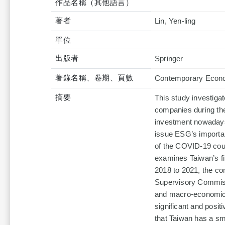
作品名稱（其他語言）
著者
Lin, Yen-ling
單位
出版者
Springer
著錄名稱、卷期、頁數
Contemporary Econom
摘要
This study investiga
companies during the
investment nowadays
issue ESG’s importan
of the COVID-19 coul
examines Taiwan’s f
2018 to 2021, the c
Supervisory Commiss
and macro-economic 
significant and posit
that Taiwan has a sm