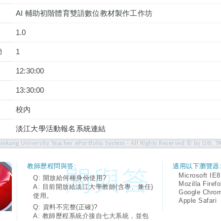
AI 輔助初階體育雙語數位教材製作工作坊
1.0
動
1
12:30:00
13:30:00
校內
淡江大學活動報名系統連結
amkang University Teacher ePortfolio System - All Rights Reserved © by OIS, T
教師歷程問與答:
適用以下瀏覽器
Microsoft IE8
Q: 開放給何種身份使用?
Mozilla Firef
A: 目前開放給淡江大學教師(含專、兼任)
Google Chro
使用。
Apple Safari
Q: 資料不完整(正確)?
A: 教師歷程系統介接自七大系統，並包