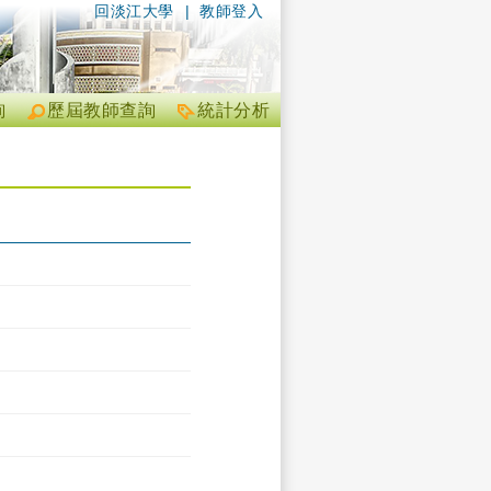
回淡江大學
|
教師登入
詢
歷屆教師查詢
統計分析