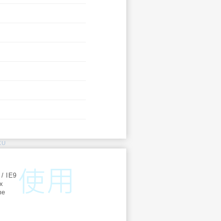
KU
:
 / IE9
ox
me