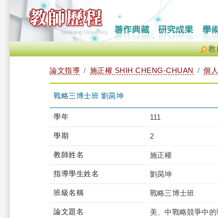
教
論文指導
施正權 SHIH CHENG-CHUAN
個
戰略三博士班 劉昺坤
學年
111
學期
2
教師姓名
施正權
指導學生姓名
劉昺坤
班級名稱
戰略三博士班
論文題名
美、中戰略競爭中的戰