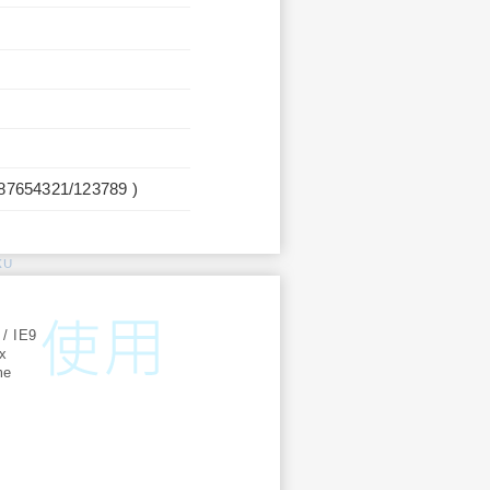
987654321/123789 )
KU
:
 / IE9
ox
me