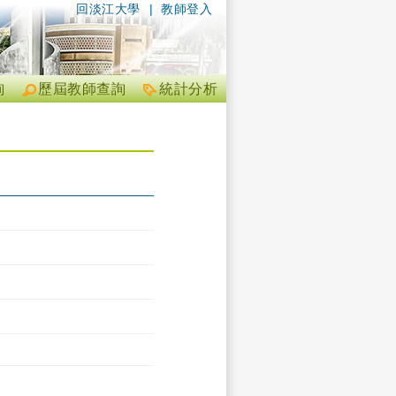
回淡江大學
|
教師登入
詢
歷屆教師查詢
統計分析