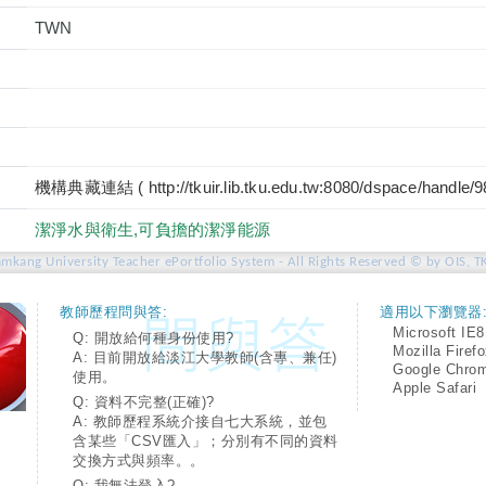
TWN
機構典藏連結 ( http://tkuir.lib.tku.edu.tw:8080/dspace/handle/
潔淨水與衛生,可負擔的潔淨能源
amkang University Teacher ePortfolio System - All Rights Reserved © by OIS, T
教師歷程問與答:
適用以下瀏覽器
Microsoft IE8
Q: 開放給何種身份使用?
Mozilla Firef
A: 目前開放給淡江大學教師(含專、兼任)
Google Chro
使用。
Apple Safari
Q: 資料不完整(正確)?
A: 教師歷程系統介接自七大系統，並包
含某些「CSV匯入」；分別有不同的資料
交換方式與頻率。。
Q: 我無法登入?