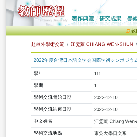
教
赴校外學術交流
江雯薰 CHIANG WEN-SHUN
2022年度台湾日本語文学会国際学術シンポジウ
學年
111
學期
1
學術交流開始日期
2022-12-10
學術交流結束日期
2022-12-10
中文姓名
江雯薰 Chiang Wen-
學術交流地點
東吳大學日文系