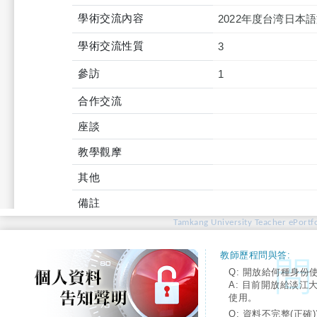
學術交流內容
2022年度台湾日
學術交流性質
3
參訪
1
合作交流
座談
教學觀摩
其他
備註
Tamkang University Teacher ePortfo
教師歷程問與答:
Q: 開放給何種身份
A: 目前開放給淡江
使用。
Q: 資料不完整(正確)