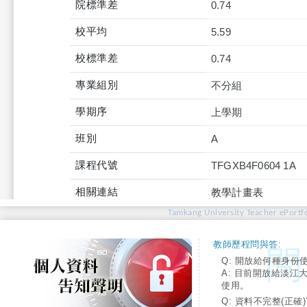
院標準差
0.74
校平均
5.59
校標準差
0.74
專業組別
不分組
學期序
上學期
班別
A
課程代號
TFGXB4F0604 1A
相關連結
教學計畫表
Tamkang University Teacher ePortfo
教師歷程問與答:
Q: 開放給何種身份
A: 目前開放給淡江
使用。
Q: 資料不完整(正確)