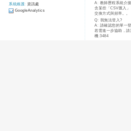
A: 教師歷程系統介
系統維護:
資訊處
含某些「CSV匯入
GoogleAnalytics
交換方式與頻率。。
Q: 我無法登入?
A: 請確認您的單一
若需進一步協助，請
機:3484