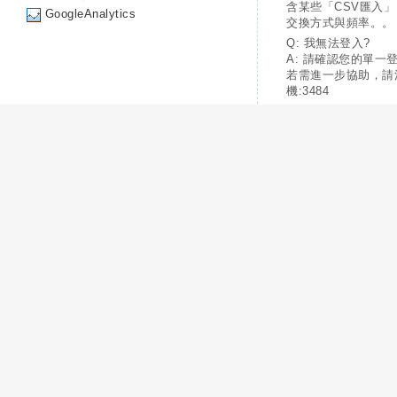
含某些「CSV匯入
GoogleAnalytics
交換方式與頻率。。
Q: 我無法登入?
A: 請確認您的單一
若需進一步協助，請
機:3484