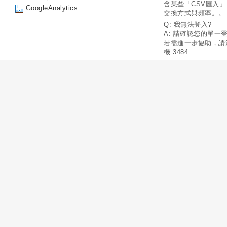
含某些「CSV匯入
GoogleAnalytics
交換方式與頻率。。
Q: 我無法登入?
A: 請確認您的單一
若需進一步協助，請
機:3484