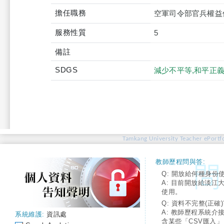
擔任職務
空軍司令部官兵權益
服務性質
5
備註
SDGS
減少不平等,和平正
Tamkang University Teacher ePortfo
教師歷程問與答:
Q: 開放給何種身份
A: 目前開放給淡江
使用。
Q: 資料不完整(正確)
A: 教師歷程系統介
系統維護:
資訊處
含某些「CSV匯入