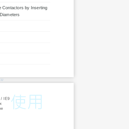
 Contactors by Inserting
 Diameters
KU
:
 / IE9
ox
me