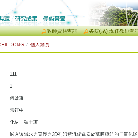
教師資料查詢
各院(系) 現任教師查
HII-DONG
個人網頁
111
1
何啟東
陳鉦中
化材一碩士班
嵌入遞減水力直徑之3D列印紊流促進器於薄膜模組的二氧化