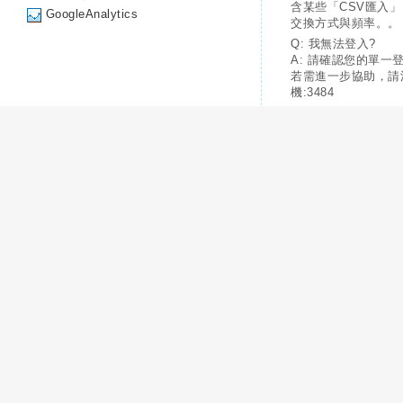
含某些「CSV匯入
GoogleAnalytics
交換方式與頻率。。
Q: 我無法登入?
A: 請確認您的單一
若需進一步協助，請
機:3484