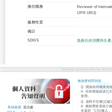
擔任職務
Reviewer of Internat
IJPR-1853)
服務性質
備註
SDGS
負責任的消費與生產
Tamkang University Teacher ePortfo
教師歷程問與答:
Q: 開放給何種身份
A: 目前開放給淡江
使用。
Q: 資料不完整(正確)
A: 教師歷程系統介
系統維護:
資訊處
含某些「CSV匯入