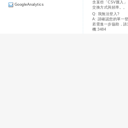
含某些「CSV匯入
GoogleAnalytics
交換方式與頻率。。
Q: 我無法登入?
A: 請確認您的單一
若需進一步協助，請
機:3484