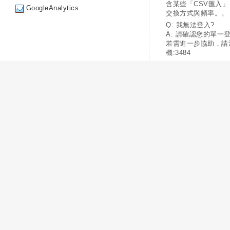
含某些「CSV匯入
GoogleAnalytics
交換方式與頻率。。
Q: 我無法登入?
A: 請確認您的單一
若需進一步協助，請
機:3484