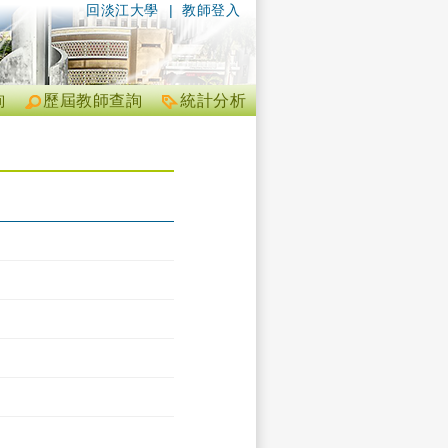
回淡江大學
|
教師登入
詢
歷屆教師查詢
統計分析