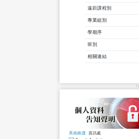
遠距課程別
專業組別
學期序
班別
相關連結
T
系統維護:
資訊處