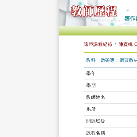
遠距課程紀錄
陳慶帆 C
教科一數碩專：網頁教材設計
學年
學期
教師姓名
系所
開課班級
課程名稱