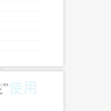
KU
:
 / IE9
ox
me