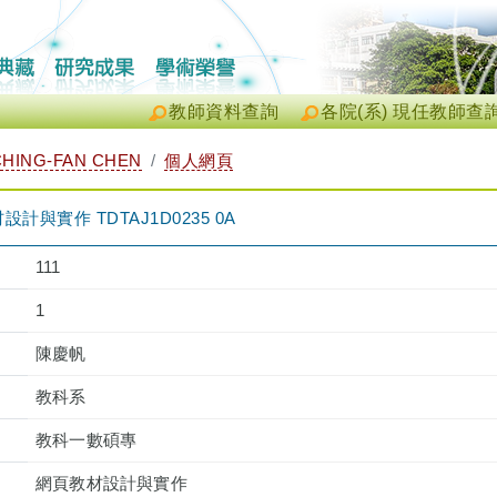
教師資料查詢
各院(系) 現任教師查
HING-FAN CHEN
個人網頁
與實作 TDTAJ1D0235 0A
111
1
陳慶帆
教科系
教科一數碩專
網頁教材設計與實作