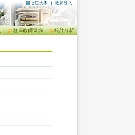
回淡江大學
|
教師登入
詢
歷屆教師查詢
統計分析