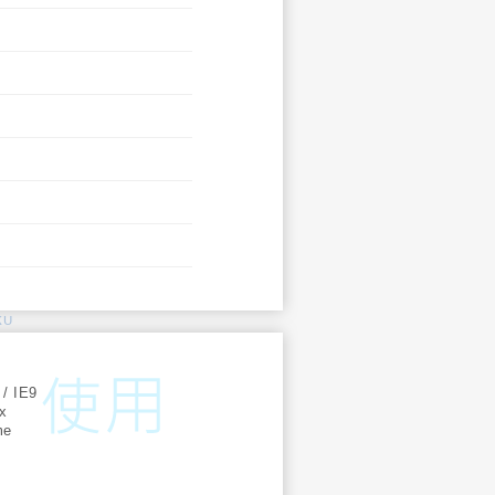
KU
:
 / IE9
ox
me