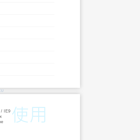
KU
:
 / IE9
ox
me