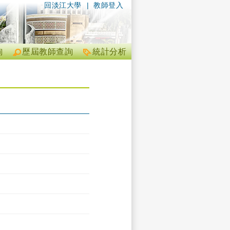
回淡江大學
|
教師登入
詢
歷屆教師查詢
統計分析