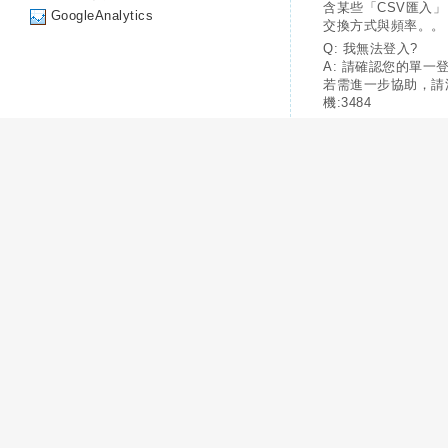
含某些「CSV匯入
GoogleAnalytics
交換方式與頻率。。
Q: 我無法登入?
A: 請確認您的單一
若需進一步協助，請
機:3484