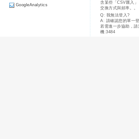
含某些「CSV匯入
GoogleAnalytics
交換方式與頻率。。
Q: 我無法登入?
A: 請確認您的單一
若需進一步協助，請
機:3484