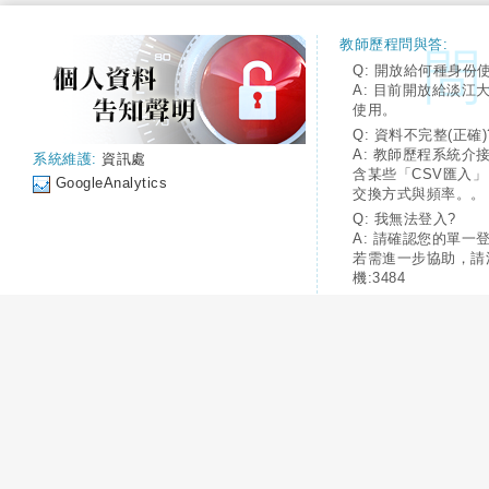
教師歷程問與答:
Q: 開放給何種身份
A: 目前開放給淡江
使用。
Q: 資料不完整(正確)
A: 教師歷程系統介
系統維護:
資訊處
含某些「CSV匯入
GoogleAnalytics
交換方式與頻率。。
Q: 我無法登入?
A: 請確認您的單一
若需進一步協助，請
機:3484