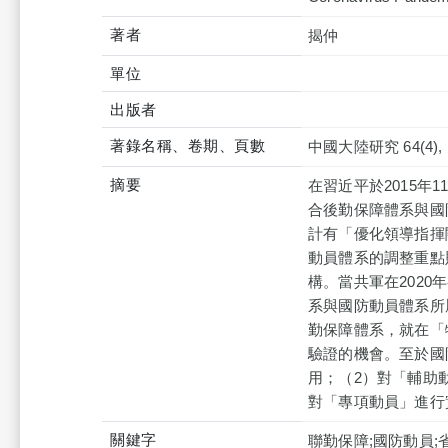
著者
揭仲
單位
出版者
著錄名稱、卷期、頁數
中國大陸研究 64(4), p
摘要
在習近平於2015年
合後勤保障體系與國
計有「優化領導指揮
動員體系的調整重點
構。當共軍在202
系與國防動員體系所
勤保障體系，就在「
驗證的機會。至於國
用；（2）對「輔助
對「專項動員」進行
關鍵字
聯勤保障;國防動員;