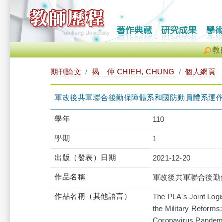
教
期刊論文
揭 仲 CHIEH, CHUNG
個人網頁
軍改後共軍聯合後勤保障體系和國防動員體系運作情
學年
110
學期
1
出版（發表）日期
2021-12-20
作品名稱
軍改後共軍聯合後勤
作品名稱（其他語言）
The PLA's Joint Logi
the Military Reforms
Coronavirus Pande