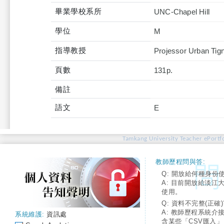
畢業學校系所
UNC-Chapel Hill
學位
M
指導教授
Projessor Urban Tig
頁數
131p.
備註
語文
E
Tamkang University Teacher ePortfo
教師歷程問與答:
Q: 開放給何種身份
A: 目前開放給淡江
使用。
Q: 資料不完整(正確)
A: 教師歷程系統介
系統維護:
資訊處
含某些「CSV匯入