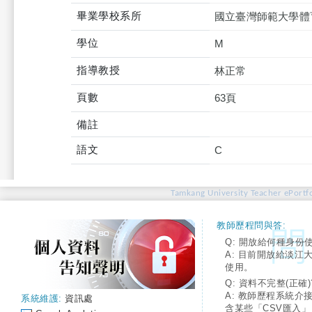
畢業學校系所
國立臺灣師範大學體
學位
M
指導教授
林正常
頁數
63頁
備註
語文
C
Tamkang University Teacher ePortfo
教師歷程問與答:
Q: 開放給何種身份
A: 目前開放給淡江
使用。
Q: 資料不完整(正確)
A: 教師歷程系統介
系統維護:
資訊處
含某些「CSV匯入