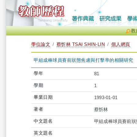
教
學位論文
蔡忻林 TSAI SHIN-LIN
個人網頁
甲組成棒球員賽前狀態焦慮與打擊率的相關研究
學年
81
學期
1
畢業日期
1993-01-01
著者
蔡忻林
中文題名
甲組成棒球員賽前狀
英文題名