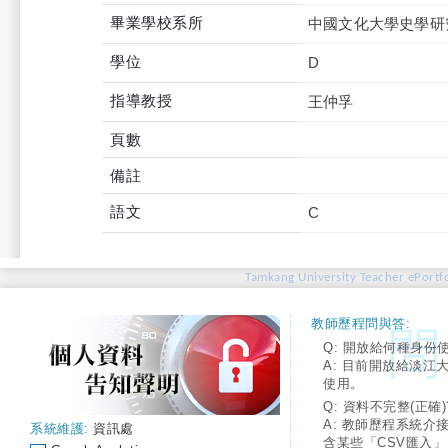
畢業學校系所
中國文化大學史學研
學位
D
指導教授
王仲孚
頁數
備註
語文
C
Tamkang University Teacher ePortfo
教師歷程問與答:
Q: 開放給何種身份
A: 目前開放給淡江
使用。
Q: 資料不完整(正確)
A: 教師歷程系統介
系統維護:
資訊處
含某些「CSV匯入