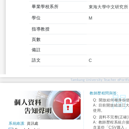
畢業學校系所
東海大學中文研究所
學位
M
指導教授
頁數
備註
語文
C
Tamkang University Teacher ePortfo
教師歷程問與答:
Q: 開放給何種身份
A: 目前開放給淡江
使用。
Q: 資料不完整(正確)
A: 教師歷程系統介
系統維護:
資訊處
含某些「CSV匯入