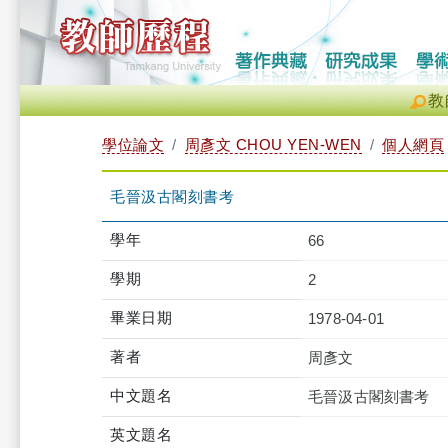
教
學位論文
周彥文 CHOU YEN-WEN
個人網頁
毛晉汲古閣刻書考
學年
66
學期
2
畢業日期
1978-04-01
著者
周彥文
中文題名
毛晉汲古閣刻書考
英文題名