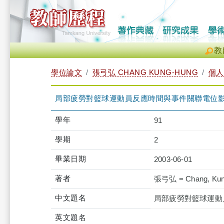
教
學位論文
張弓弘 CHANG KUNG-HUNG
個人
局部疲勞對籃球運動員反應時間與事件關聯電位
學年
91
學期
2
畢業日期
2003-06-01
著者
張弓弘 = Chang, Kun
中文題名
局部疲勞對籃球運動
英文題名