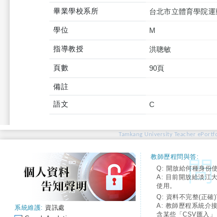
畢業學校系所
台北市立體育學院運
學位
M
指導教授
洪聰敏
頁數
90頁
備註
語文
C
Tamkang University Teacher ePortfo
教師歷程問與答:
Q: 開放給何種身份
A: 目前開放給淡江
使用。
Q: 資料不完整(正確)
A: 教師歷程系統介
系統維護:
資訊處
含某些「CSV匯入