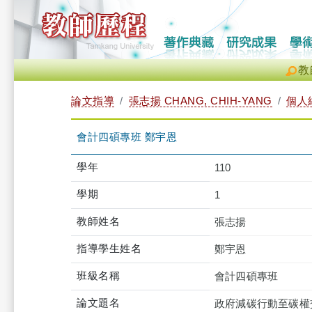
教
論文指導
張志揚 CHANG, CHIH-YANG
個人
會計四碩專班 鄭宇恩
學年
110
學期
1
教師姓名
張志揚
指導學生姓名
鄭宇恩
班級名稱
會計四碩專班
論文題名
政府減碳行動至碳權