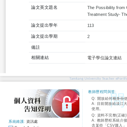
論文英文題名
The Possibility fro
Treatment Study- Th
論文提出學年
113
論文提出學期
2
備註
相關連結
電子學位論文連結
Tamkang University Teacher ePortfo
教師歷程問與答:
Q: 開放給何種身份
A: 目前開放給淡江
使用。
Q: 資料不完整(正確)
A: 教師歷程系統介
系統維護:
資訊處
含某些「CSV匯入