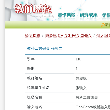
教
論文指導
陳慶帆 CHING-FAN CHEN
個人網
教科二數碩專 張瓊文
學年
110
學期
1
教師姓名
陳慶帆
指導學生姓名
張瓊文
班級名稱
教科二數碩專
論文題名
GeoGebra軟體