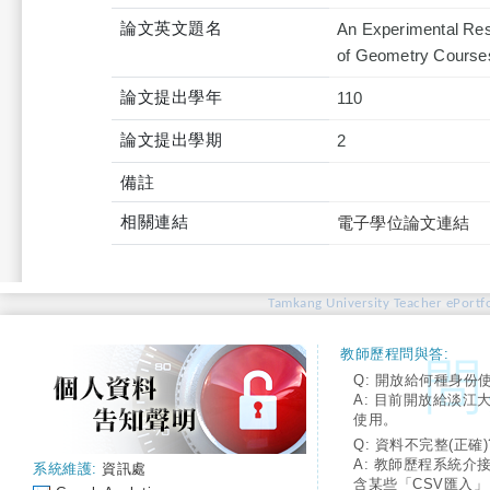
論文英文題名
An Experimental Rese
of Geometry Courses
論文提出學年
110
論文提出學期
2
備註
相關連結
電子學位論文連結
Tamkang University Teacher ePortfo
教師歷程問與答:
Q: 開放給何種身份
A: 目前開放給淡江
使用。
Q: 資料不完整(正確)
A: 教師歷程系統介
系統維護:
資訊處
含某些「CSV匯入