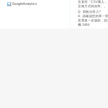
含某些「CSV匯入
GoogleAnalytics
交換方式與頻率。。
Q: 我無法登入?
A: 請確認您的單一
若需進一步協助，請
機:3484