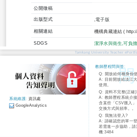
公開徵稿
出版型式
,電子版
相關連結
機構典藏連結 ( http://tku
SDGS
潔淨水與衛生,可負
Tamkang University Teacher ePortfo
教師歷程問與答:
Q: 開放給何種身份
A: 目前開放給淡江
使用。
Q: 資料不完整(正確)
A: 教師歷程系統介
系統維護:
資訊處
含某些「CSV匯入
GoogleAnalytics
交換方式與頻率。。
Q: 我無法登入?
A: 請確認您的單一
若需進一步協助，請
機:3484