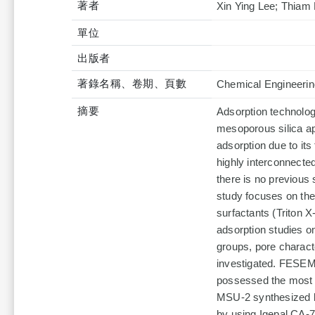
著者
Xin Ying Lee; Thiam
單位
出版者
著錄名稱、卷期、頁數
Chemical Engineerin
摘要
Adsorption technolog
mesoporous silica ap
adsorption due to it
highly interconnected
there is no previous
study focuses on the
surfactants (Triton 
adsorption studies o
groups, pore charact
investigated. FESEM
possessed the most 
MSU-2 synthesized b
by using Igepal CA-