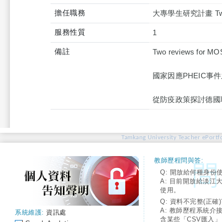
擔任職務
大專學生研究計畫 Two R
服務性質
1
備註
Two reviews for MOS
國家因應PHEIC
從防疫政策探討德國
Tamkang University Teacher ePortfo
教師歷程問與答:
Q: 開放給何種身份
A: 目前開放給淡江
使用。
Q: 資料不完整(正確)
A: 教師歷程系統介
系統維護:
資訊處
含某些「CSV匯入